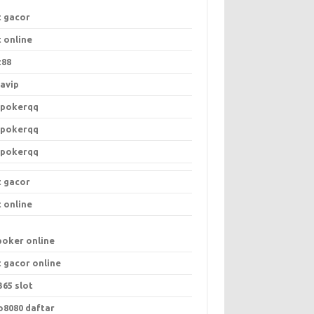
t gacor
t online
t88
avip
bpokerqq
bpokerqq
bpokerqq
t gacor
t online
poker online
t gacor online
365 slot
8080 daftar