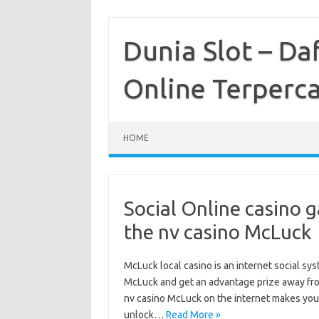
Skip
to
content
Dunia Slot – Daf
Online Terperc
HOME
Social Online casino 
the nv casino McLuck
McLuck local casino is an internet social s
McLuck and get an advantage prize away from
nv casino McLuck on the internet makes you 
unlock…
Read More »