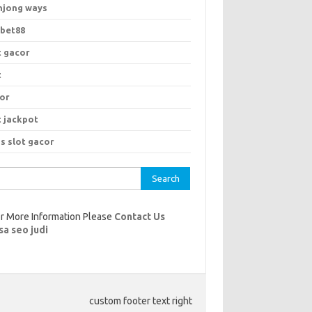
jong ways
bet88
t gacor
t
or
t jackpot
us slot gacor
rch
r More Information Please
Contact Us
sa seo judi
custom footer text right