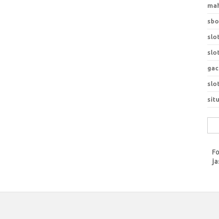
mah
sbo
slo
slo
gac
slo
sit
Sea
for:
Fo
ja