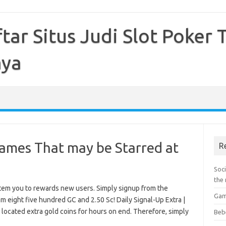
tar Situs Judi Slot Poker 
aya
games That may be Starred at
R
Soc
the
ystem you to rewards new users. Simply signup from the
Gam
 eight five hundred GC and 2.50 Sc! Daily Signal-Up Extra |
located extra gold coins for hours on end. Therefore, simply
Beb