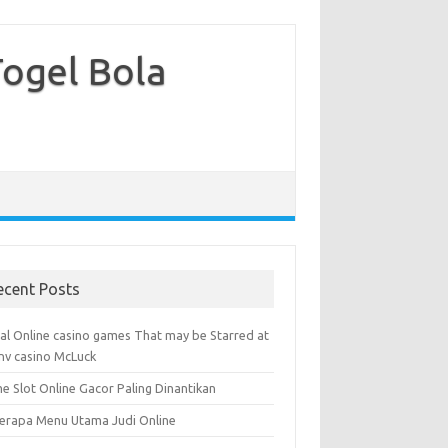
Togel Bola
ecent Posts
ial Online casino games That may be Starred at
 nv casino McLuck
e Slot Online Gacor Paling Dinantikan
erapa Menu Utama Judi Online