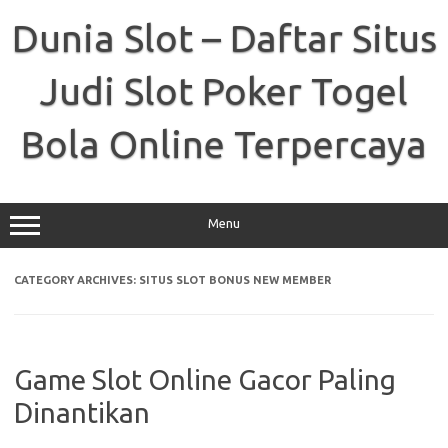
Skip
to
Dunia Slot – Daftar Situs
content
Judi Slot Poker Togel
Bola Online Terpercaya
Menu
CATEGORY ARCHIVES:
SITUS SLOT BONUS NEW MEMBER
Game Slot Online Gacor Paling
Dinantikan