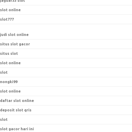
jaguar33 slot
slot online
slot777
judi slot online
situs slot gacor
situs slot
slot online
slot
nongki99
slot online
daftar slot online
deposit slot qris
slot
slot gacor hari ini