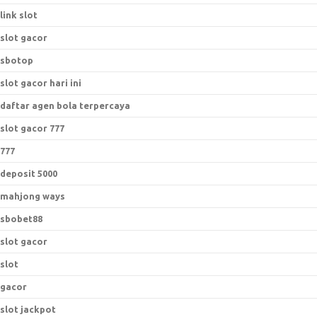
link slot
slot gacor
sbotop
slot gacor hari ini
daftar agen bola terpercaya
slot gacor 777
777
deposit 5000
mahjong ways
sbobet88
slot gacor
slot
gacor
slot jackpot