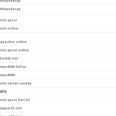
hkbpokerqq
hkbpokerqq
slot gacor
slot online
qq poker online
slot gacor online
koi365 slot
mpo8080 daftar
mpo8080
slot server canada
赌场
slot gacor hari ini
jaguar33 slot