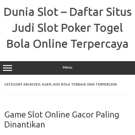
Skip
to
Dunia Slot – Daftar Situs
content
Judi Slot Poker Togel
Bola Online Terpercaya
Menu
CATEGORY ARCHIVES:
AGEN JUDI BOLA TERBAIK DAN TERPERCAYA
Game Slot Online Gacor Paling
Dinantikan