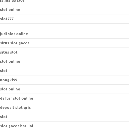
jaguar33 slot
slot online
slot777
judi slot online
situs slot gacor
situs slot
slot online
slot
nongki99
slot online
daftar slot online
deposit slot qris
slot
slot gacor hari ini