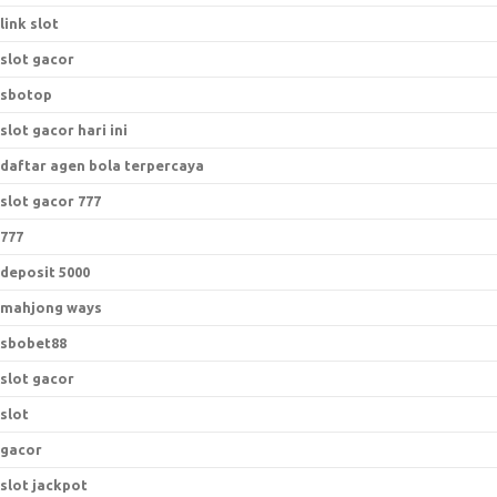
link slot
slot gacor
sbotop
slot gacor hari ini
daftar agen bola terpercaya
slot gacor 777
777
deposit 5000
mahjong ways
sbobet88
slot gacor
slot
gacor
slot jackpot