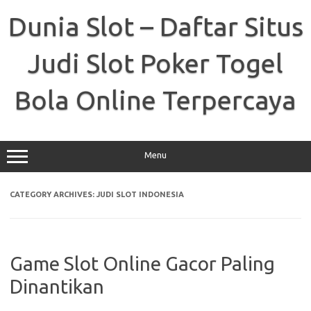
Skip
to
Dunia Slot – Daftar Situs
content
Judi Slot Poker Togel
Bola Online Terpercaya
Menu
CATEGORY ARCHIVES:
JUDI SLOT INDONESIA
Game Slot Online Gacor Paling
Dinantikan