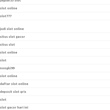
jaguar33 slot
slot online
slot777
judi slot online
situs slot gacor
situs slot
slot online
slot
nongki99
slot online
daftar slot online
deposit slot qris
slot
slot gacor hari ini