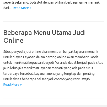
seperti sekarang. Judi slot dengan pilihan berbagai game menarik
dari…
Read More »
Beberapa Menu Utama Judi
Online
Situs penyedia judi online akan memberi banyak layanan menarik
untuk player. Layanan dalam betting online akan membantu anda
untuk menikmati kepuasan berjudi. Ya, anda dapat berjudi pada situs
jauh lebih jika menikmati layanan menarik yang ada pada situs
terpercaya tersebut. Layanan menu yang lengkap dan penting
untuk akses beberapa hal menjadi contoh yang tentu wajib…
Read More »