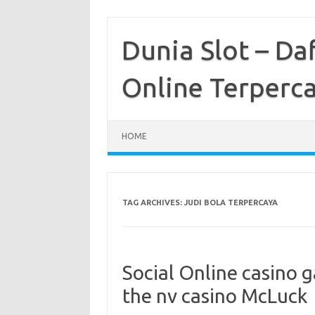
Skip
to
content
Dunia Slot – Daf
Online Terperc
HOME
TAG ARCHIVES:
JUDI BOLA TERPERCAYA
Social Online casino 
the nv casino McLuck