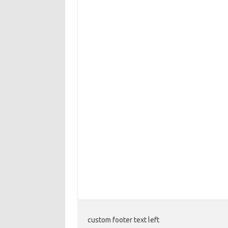
custom footer text left