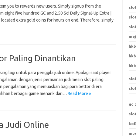
ystem you to rewards new users. Simply signup from the
slo
 eight five hundred GC and 2.50 Sc! Daily Signal-Up Extra |
slo
located extra gold coins for hours on end. Therefore, simply
slo
mej
hk
or Paling Dinantikan
hk
hk
sing lagi untuk para penggila judi online. Apalagi saat player
slo
ngalaman dengan jenis permainan judi mesin slot paling
kan pengalaman yang memuaskan bagi para bettor di era
slo
pilihan berbagai game menarik dari…
Read More »
qq 
slo
 Judi Online
koi
mpo