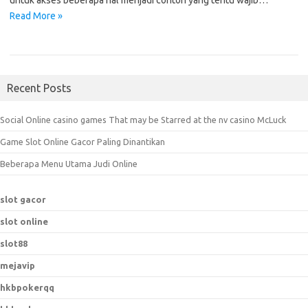
untuk akses beberapa hal menjadi contoh yang tentu wajib…
Read More »
Recent Posts
Social Online casino games That may be Starred at the nv casino McLuck
Game Slot Online Gacor Paling Dinantikan
Beberapa Menu Utama Judi Online
slot gacor
slot online
slot88
mejavip
hkbpokerqq