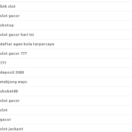
link slot
slot gacor
sbotop
slot gacor hari ini
daftar agen bola terpercaya
slot gacor 777
777
deposit 5000
mahjong ways
sbobet88
slot gacor
slot
gacor
slot jackpot