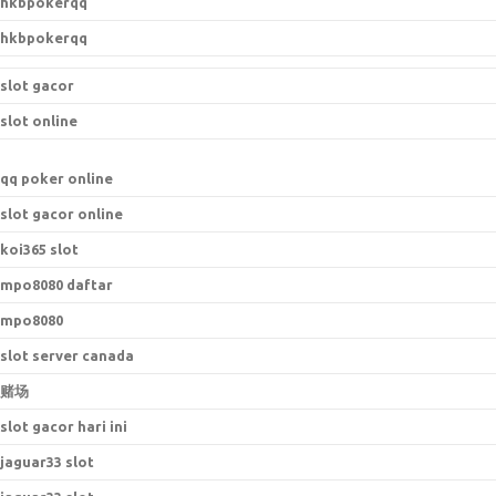
hkbpokerqq
hkbpokerqq
slot gacor
slot online
qq poker online
slot gacor online
koi365 slot
mpo8080 daftar
mpo8080
slot server canada
赌场
slot gacor hari ini
jaguar33 slot