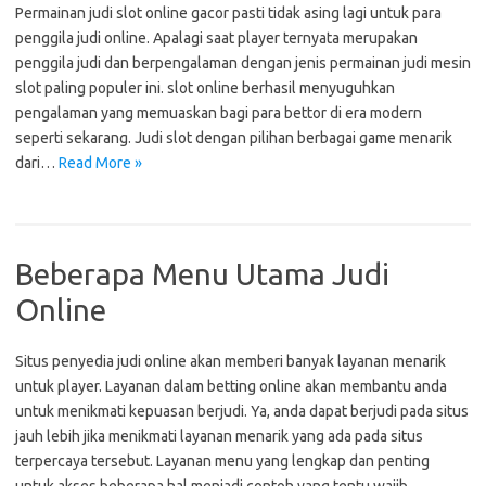
Permainan judi slot online gacor pasti tidak asing lagi untuk para
penggila judi online. Apalagi saat player ternyata merupakan
penggila judi dan berpengalaman dengan jenis permainan judi mesin
slot paling populer ini. slot online berhasil menyuguhkan
pengalaman yang memuaskan bagi para bettor di era modern
seperti sekarang. Judi slot dengan pilihan berbagai game menarik
dari…
Read More »
Beberapa Menu Utama Judi
Online
Situs penyedia judi online akan memberi banyak layanan menarik
untuk player. Layanan dalam betting online akan membantu anda
untuk menikmati kepuasan berjudi. Ya, anda dapat berjudi pada situs
jauh lebih jika menikmati layanan menarik yang ada pada situs
terpercaya tersebut. Layanan menu yang lengkap dan penting