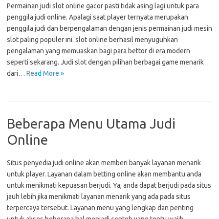
Permainan judi slot online gacor pasti tidak asing lagi untuk para
penggila judi online. Apalagi saat player ternyata merupakan
penggila judi dan berpengalaman dengan jenis permainan judi mesin
slot paling populer ini. slot online berhasil menyuguhkan
pengalaman yang memuaskan bagi para bettor di era modern
seperti sekarang. Judi slot dengan pilihan berbagai game menarik
dari…
Read More »
Beberapa Menu Utama Judi
Online
Situs penyedia judi online akan memberi banyak layanan menarik
untuk player. Layanan dalam betting online akan membantu anda
untuk menikmati kepuasan berjudi. Ya, anda dapat berjudi pada situs
jauh lebih jika menikmati layanan menarik yang ada pada situs
terpercaya tersebut. Layanan menu yang lengkap dan penting