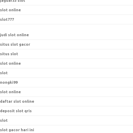
jaguar33 slot
slot online
slot777
judi slot online
situs slot gacor
situs slot
slot online
slot
nongki99
slot online
daftar slot online
deposit slot qris
slot
slot gacor hari ini