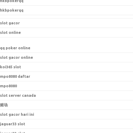
hkbpokerqq
hkbpokerqq
slot gacor
slot online
qq poker online
slot gacor online
koi365 slot
mpo8080 daftar
mpo8080
slot server canada
赌场
slot gacor hari ini
jaguar33 slot