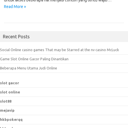
untuk akses beberapa hal menjadi contoh yang tentu wajib…
Read More »
Recent Posts
Social Online casino games That may be Starred at the nv casino McLuck
Game Slot Online Gacor Paling Dinantikan
Beberapa Menu Utama Judi Online
slot gacor
slot online
slot88
mejavip
hkbpokerqq