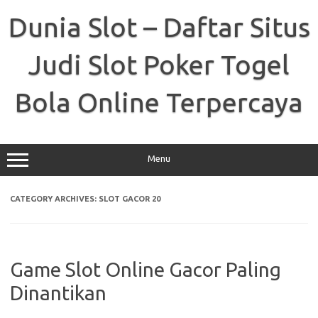
Skip
to
Dunia Slot – Daftar Situs
content
Judi Slot Poker Togel
Bola Online Terpercaya
Menu
CATEGORY ARCHIVES:
SLOT GACOR 20
Game Slot Online Gacor Paling
Dinantikan