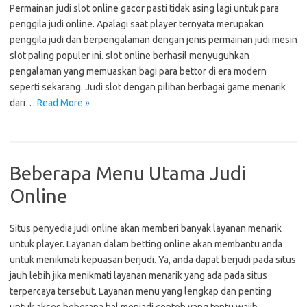
Permainan judi slot online gacor pasti tidak asing lagi untuk para
penggila judi online. Apalagi saat player ternyata merupakan
penggila judi dan berpengalaman dengan jenis permainan judi mesin
slot paling populer ini. slot online berhasil menyuguhkan
pengalaman yang memuaskan bagi para bettor di era modern
seperti sekarang. Judi slot dengan pilihan berbagai game menarik
dari…
Read More »
Beberapa Menu Utama Judi
Online
Situs penyedia judi online akan memberi banyak layanan menarik
untuk player. Layanan dalam betting online akan membantu anda
untuk menikmati kepuasan berjudi. Ya, anda dapat berjudi pada situs
jauh lebih jika menikmati layanan menarik yang ada pada situs
terpercaya tersebut. Layanan menu yang lengkap dan penting