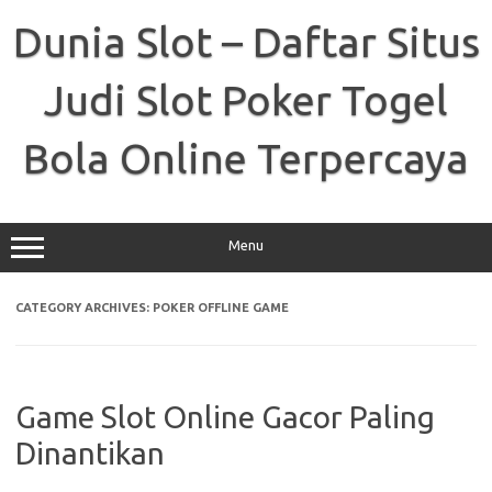
Skip
to
Dunia Slot – Daftar Situs
content
Judi Slot Poker Togel
Bola Online Terpercaya
Menu
CATEGORY ARCHIVES:
POKER OFFLINE GAME
Game Slot Online Gacor Paling
Dinantikan