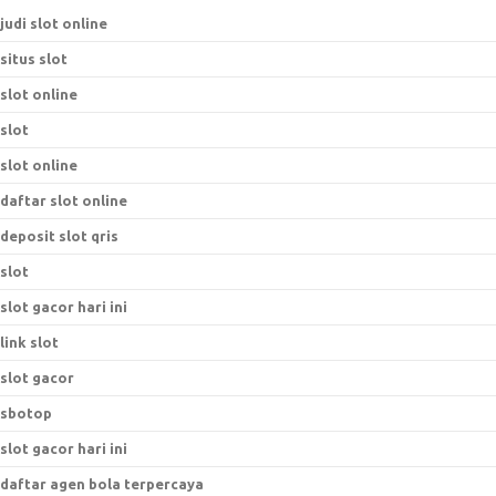
judi slot online
situs slot
slot online
slot
slot online
daftar slot online
deposit slot qris
slot
slot gacor hari ini
link slot
slot gacor
sbotop
slot gacor hari ini
daftar agen bola terpercaya