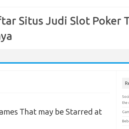
tar Situs Judi Slot Poker 
aya
R
Soc
the
games That may be Starred at
Gam
Beb