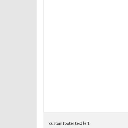
custom footer text left