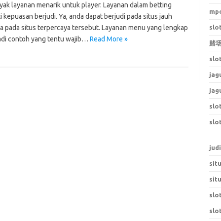
yak layanan menarik untuk player. Layanan dalam betting
mp
epuasan berjudi. Ya, anda dapat berjudi pada situs jauh
da pada situs terpercaya tersebut. Layanan menu yang lengkap
slo
adi contoh yang tentu wajib…
Read More »
赌
slo
jag
jag
slo
slo
jud
sit
sit
slo
slo