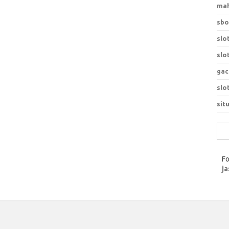
mah
sbo
slo
slo
gac
slo
sit
Sea
for:
Fo
ja