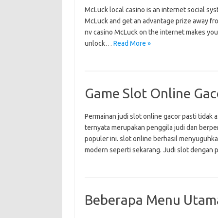
McLuck local casino is an internet social s
McLuck and get an advantage prize away from
nv casino McLuck on the internet makes you 
unlock…
Read More »
Game Slot Online Gac
Permainan judi slot online gacor pasti tidak a
ternyata merupakan penggila judi dan berpe
populer ini. slot online berhasil menyuguh
modern seperti sekarang. Judi slot dengan 
Beberapa Menu Utama