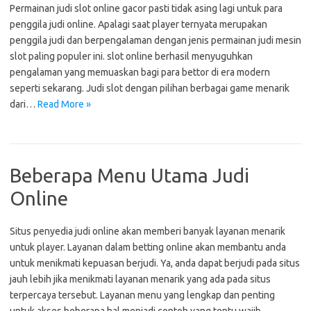
Permainan judi slot online gacor pasti tidak asing lagi untuk para
penggila judi online. Apalagi saat player ternyata merupakan
penggila judi dan berpengalaman dengan jenis permainan judi mesin
slot paling populer ini. slot online berhasil menyuguhkan
pengalaman yang memuaskan bagi para bettor di era modern
seperti sekarang. Judi slot dengan pilihan berbagai game menarik
dari…
Read More »
Beberapa Menu Utama Judi
Online
Situs penyedia judi online akan memberi banyak layanan menarik
untuk player. Layanan dalam betting online akan membantu anda
untuk menikmati kepuasan berjudi. Ya, anda dapat berjudi pada situs
jauh lebih jika menikmati layanan menarik yang ada pada situs
terpercaya tersebut. Layanan menu yang lengkap dan penting