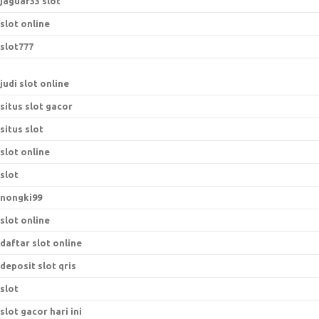
jaguar33 slot
slot online
slot777
judi slot online
situs slot gacor
situs slot
slot online
slot
nongki99
slot online
daftar slot online
deposit slot qris
slot
slot gacor hari ini