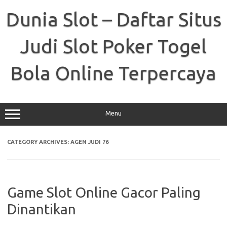
Skip
to
Dunia Slot – Daftar Situs
content
Judi Slot Poker Togel
Bola Online Terpercaya
Menu
CATEGORY ARCHIVES:
AGEN JUDI 76
Game Slot Online Gacor Paling
Dinantikan