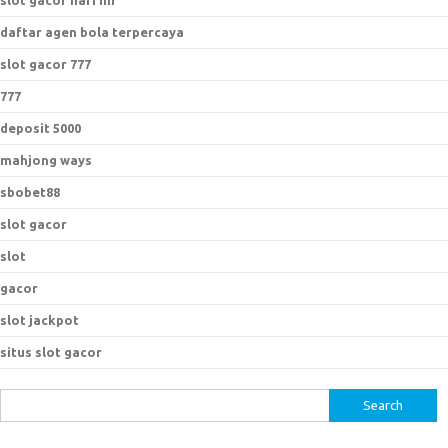
slot gacor hari ini
daftar agen bola terpercaya
slot gacor 777
777
deposit 5000
mahjong ways
sbobet88
slot gacor
slot
gacor
slot jackpot
situs slot gacor
S
e