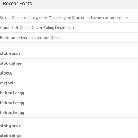
Recent Posts
Social Online casino games That may be Starred at the nv casino McLuck
Game Slot Online Gacor Paling Dinantikan
Beberapa Menu Utama Judi Online
slot gacor
slot online
slot88
mejavip
hkbpokerqq
hkbpokerqq
hkbpokerqq
slot gacor
slot online