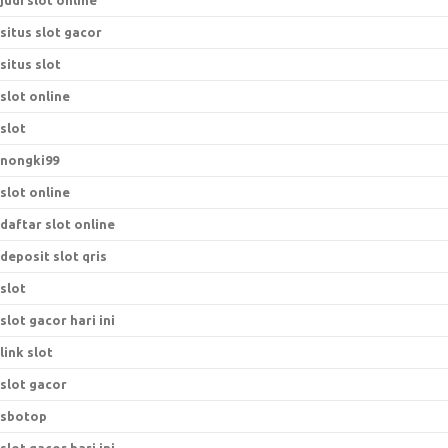
judi slot online
situs slot gacor
situs slot
slot online
slot
nongki99
slot online
daftar slot online
deposit slot qris
slot
slot gacor hari ini
link slot
slot gacor
sbotop