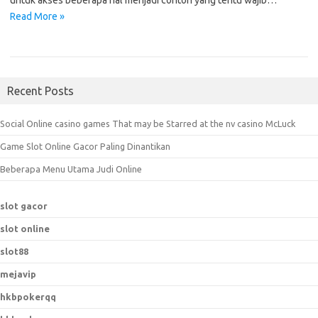
untuk akses beberapa hal menjadi contoh yang tentu wajib…
Read More »
Recent Posts
Social Online casino games That may be Starred at the nv casino McLuck
Game Slot Online Gacor Paling Dinantikan
Beberapa Menu Utama Judi Online
slot gacor
slot online
slot88
mejavip
hkbpokerqq