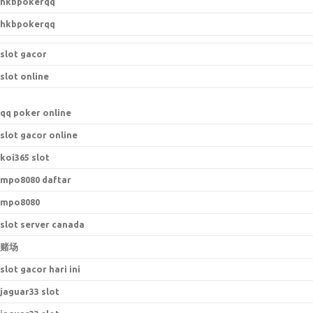
hkbpokerqq
hkbpokerqq
slot gacor
slot online
qq poker online
slot gacor online
koi365 slot
mpo8080 daftar
mpo8080
slot server canada
赌场
slot gacor hari ini
jaguar33 slot