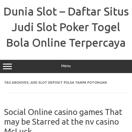
Skip
to
Dunia Slot – Daftar Situs
content
Judi Slot Poker Togel
Bola Online Terpercaya
Menu
TAG ARCHIVES:
JUDI SLOT DEPOSIT PULSA TANPA POTONGAN
Social Online casino games That
may be Starred at the nv casino
McLuck