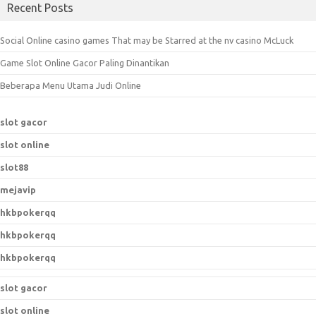
Recent Posts
Social Online casino games That may be Starred at the nv casino McLuck
Game Slot Online Gacor Paling Dinantikan
Beberapa Menu Utama Judi Online
slot gacor
slot online
slot88
mejavip
hkbpokerqq
hkbpokerqq
hkbpokerqq
slot gacor
slot online