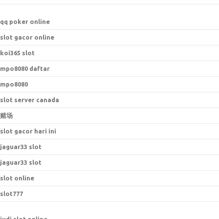
qq poker online
slot gacor online
koi365 slot
mpo8080 daftar
mpo8080
slot server canada
赌场
slot gacor hari ini
jaguar33 slot
jaguar33 slot
slot online
slot777