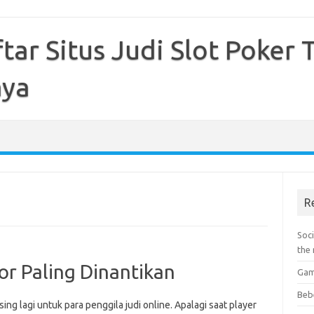
tar Situs Judi Slot Poker 
aya
R
Soc
the
or Paling Dinantikan
Gam
Beb
sing lagi untuk para penggila judi online. Apalagi saat player