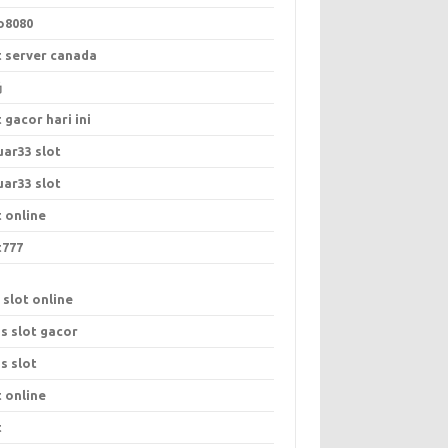
o8080
t server canada
场
t gacor hari ini
uar33 slot
uar33 slot
t online
t777
i slot online
us slot gacor
us slot
t online
t