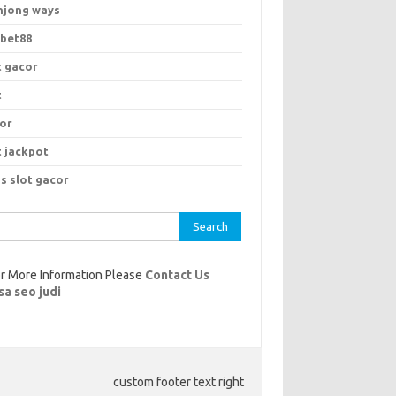
jong ways
bet88
t gacor
t
or
t jackpot
us slot gacor
rch
r More Information Please
Contact Us
sa seo judi
custom footer text right