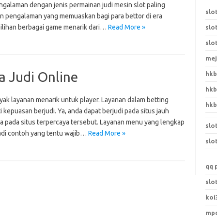
ngalaman dengan jenis permainan judi mesin slot paling
slo
kan pengalaman yang memuaskan bagi para bettor di era
pilihan berbagai game menarik dari…
Read More »
slo
slo
mej
 Judi Online
hk
hk
yak layanan menarik untuk player. Layanan dalam betting
hk
epuasan berjudi. Ya, anda dapat berjudi pada situs jauh
da pada situs terpercaya tersebut. Layanan menu yang lengkap
slo
adi contoh yang tentu wajib…
Read More »
slo
qq 
slo
koi
mpo