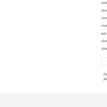
mah
sbo
slo
slo
gac
slo
sit
Sea
for:
Fo
ja