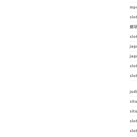
mp
slo
赌
slo
jag
jag
slo
slo
jud
sit
sit
slo
slo