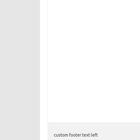
custom footer text left