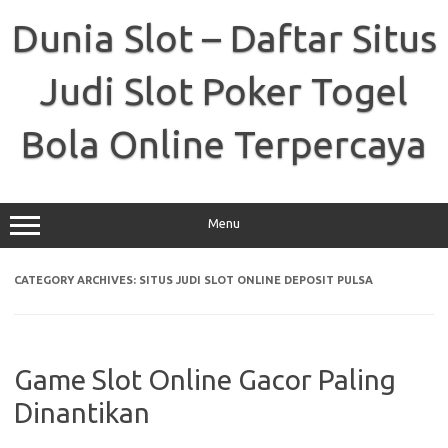
Skip
to
Dunia Slot – Daftar Situs
content
Judi Slot Poker Togel
Bola Online Terpercaya
Menu
CATEGORY ARCHIVES:
SITUS JUDI SLOT ONLINE DEPOSIT PULSA
Game Slot Online Gacor Paling
Dinantikan