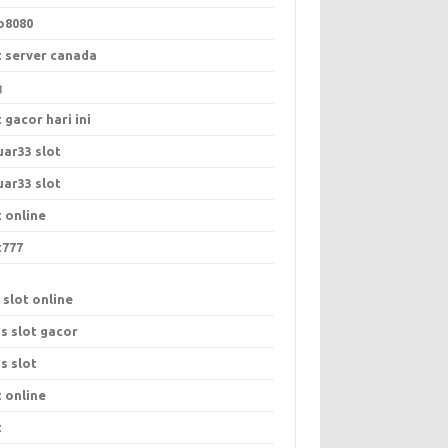
o8080
t server canada
场
t gacor hari ini
uar33 slot
uar33 slot
t online
t777
i slot online
us slot gacor
us slot
t online
t