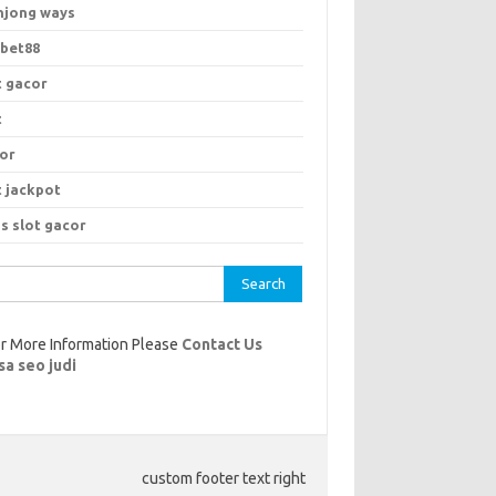
jong ways
bet88
t gacor
t
or
t jackpot
us slot gacor
rch
r More Information Please
Contact Us
sa seo judi
custom footer text right