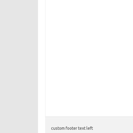
custom footer text left