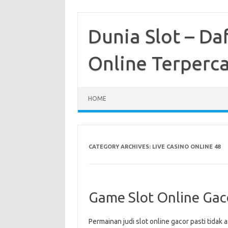
Skip
to
content
Dunia Slot – Daf
Online Terperc
HOME
CATEGORY ARCHIVES:
LIVE CASINO ONLINE 48
Game Slot Online Gac
Permainan judi slot online gacor pasti tidak a