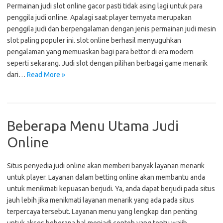
Permainan judi slot online gacor pasti tidak asing lagi untuk para
penggila judi online. Apalagi saat player ternyata merupakan
penggila judi dan berpengalaman dengan jenis permainan judi mesin
slot paling populer ini. slot online berhasil menyuguhkan
pengalaman yang memuaskan bagi para bettor di era modern
seperti sekarang. Judi slot dengan pilihan berbagai game menarik
dari…
Read More »
Beberapa Menu Utama Judi
Online
Situs penyedia judi online akan memberi banyak layanan menarik
untuk player. Layanan dalam betting online akan membantu anda
untuk menikmati kepuasan berjudi. Ya, anda dapat berjudi pada situs
jauh lebih jika menikmati layanan menarik yang ada pada situs
terpercaya tersebut. Layanan menu yang lengkap dan penting