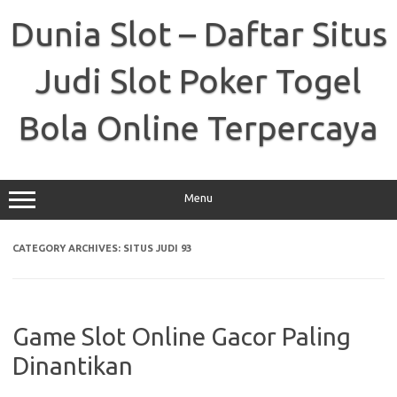
Skip
to
Dunia Slot – Daftar Situs
content
Judi Slot Poker Togel
Bola Online Terpercaya
Menu
CATEGORY ARCHIVES:
SITUS JUDI 93
Game Slot Online Gacor Paling
Dinantikan