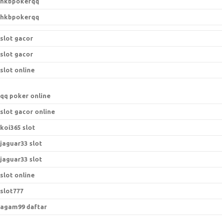
hkbpokerqq
hkbpokerqq
slot gacor
slot gacor
slot online
qq poker online
slot gacor online
koi365 slot
jaguar33 slot
jaguar33 slot
slot online
slot777
agam99 daftar