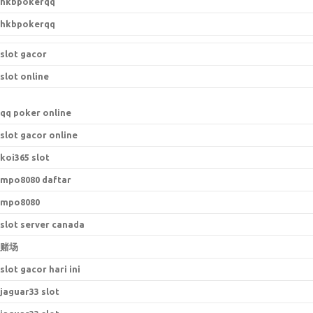
hkbpokerqq
hkbpokerqq
slot gacor
slot online
qq poker online
slot gacor online
koi365 slot
mpo8080 daftar
mpo8080
slot server canada
赌场
slot gacor hari ini
jaguar33 slot