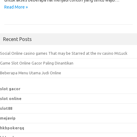
untuk akses beberapa hal menjadi contoh yang tentu wajib…
Read More »
Recent Posts
Social Online casino games That may be Starred at the nv casino McLuck
Game Slot Online Gacor Paling Dinantikan
Beberapa Menu Utama Judi Online
slot gacor
slot online
slot88
mejavip
hkbpokerqq