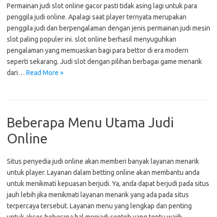
Permainan judi slot online gacor pasti tidak asing lagi untuk para
penggila judi online. Apalagi saat player ternyata merupakan
penggila judi dan berpengalaman dengan jenis permainan judi mesin
slot paling populer ini. slot online berhasil menyuguhkan
pengalaman yang memuaskan bagi para bettor di era modern
seperti sekarang. Judi slot dengan pilihan berbagai game menarik
dari…
Read More »
Beberapa Menu Utama Judi
Online
Situs penyedia judi online akan memberi banyak layanan menarik
untuk player. Layanan dalam betting online akan membantu anda
untuk menikmati kepuasan berjudi. Ya, anda dapat berjudi pada situs
jauh lebih jika menikmati layanan menarik yang ada pada situs
terpercaya tersebut. Layanan menu yang lengkap dan penting