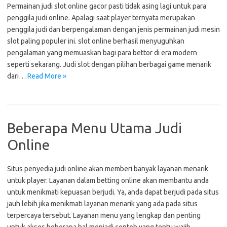
Permainan judi slot online gacor pasti tidak asing lagi untuk para
penggila judi online. Apalagi saat player ternyata merupakan
penggila judi dan berpengalaman dengan jenis permainan judi mesin
slot paling populer ini. slot online berhasil menyuguhkan
pengalaman yang memuaskan bagi para bettor di era modern
seperti sekarang. Judi slot dengan pilihan berbagai game menarik
dari…
Read More »
Beberapa Menu Utama Judi
Online
Situs penyedia judi online akan memberi banyak layanan menarik
untuk player. Layanan dalam betting online akan membantu anda
untuk menikmati kepuasan berjudi. Ya, anda dapat berjudi pada situs
jauh lebih jika menikmati layanan menarik yang ada pada situs
terpercaya tersebut. Layanan menu yang lengkap dan penting