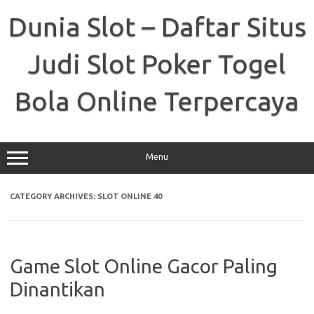
Skip
to
Dunia Slot – Daftar Situs
content
Judi Slot Poker Togel
Bola Online Terpercaya
Menu
CATEGORY ARCHIVES:
SLOT ONLINE 40
Game Slot Online Gacor Paling
Dinantikan