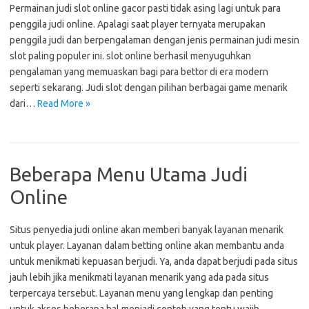
Permainan judi slot online gacor pasti tidak asing lagi untuk para
penggila judi online. Apalagi saat player ternyata merupakan
penggila judi dan berpengalaman dengan jenis permainan judi mesin
slot paling populer ini. slot online berhasil menyuguhkan
pengalaman yang memuaskan bagi para bettor di era modern
seperti sekarang. Judi slot dengan pilihan berbagai game menarik
dari…
Read More »
Beberapa Menu Utama Judi
Online
Situs penyedia judi online akan memberi banyak layanan menarik
untuk player. Layanan dalam betting online akan membantu anda
untuk menikmati kepuasan berjudi. Ya, anda dapat berjudi pada situs
jauh lebih jika menikmati layanan menarik yang ada pada situs
terpercaya tersebut. Layanan menu yang lengkap dan penting