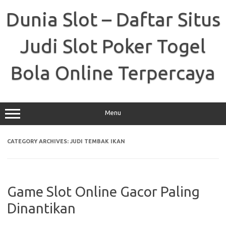
Skip
to
Dunia Slot – Daftar Situs
content
Judi Slot Poker Togel
Bola Online Terpercaya
Menu
CATEGORY ARCHIVES:
JUDI TEMBAK IKAN
Game Slot Online Gacor Paling
Dinantikan