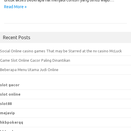
untuk akses beberapa hal menjadi contoh yang tentu wajib…
Read More »
Recent Posts
Social Online casino games That may be Starred at the nv casino McLuck
Game Slot Online Gacor Paling Dinantikan
Beberapa Menu Utama Judi Online
slot gacor
slot online
slot88
mejavip
hkbpokerqq