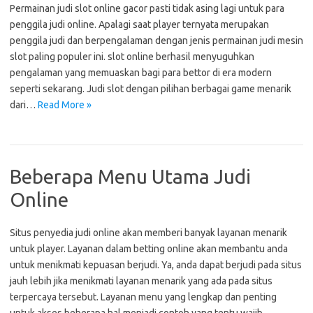
Permainan judi slot online gacor pasti tidak asing lagi untuk para
penggila judi online. Apalagi saat player ternyata merupakan
penggila judi dan berpengalaman dengan jenis permainan judi mesin
slot paling populer ini. slot online berhasil menyuguhkan
pengalaman yang memuaskan bagi para bettor di era modern
seperti sekarang. Judi slot dengan pilihan berbagai game menarik
dari…
Read More »
Beberapa Menu Utama Judi
Online
Situs penyedia judi online akan memberi banyak layanan menarik
untuk player. Layanan dalam betting online akan membantu anda
untuk menikmati kepuasan berjudi. Ya, anda dapat berjudi pada situs
jauh lebih jika menikmati layanan menarik yang ada pada situs
terpercaya tersebut. Layanan menu yang lengkap dan penting