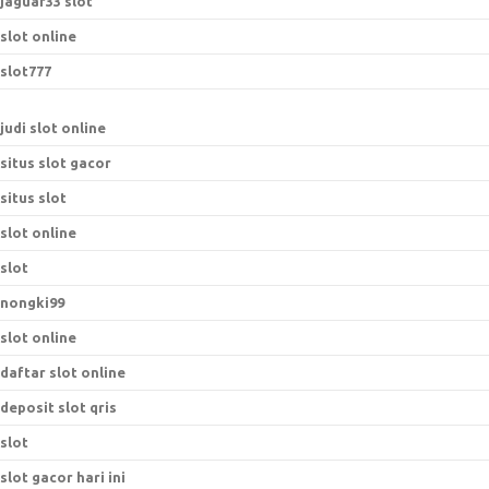
jaguar33 slot
slot online
slot777
judi slot online
situs slot gacor
situs slot
slot online
slot
nongki99
slot online
daftar slot online
deposit slot qris
slot
slot gacor hari ini