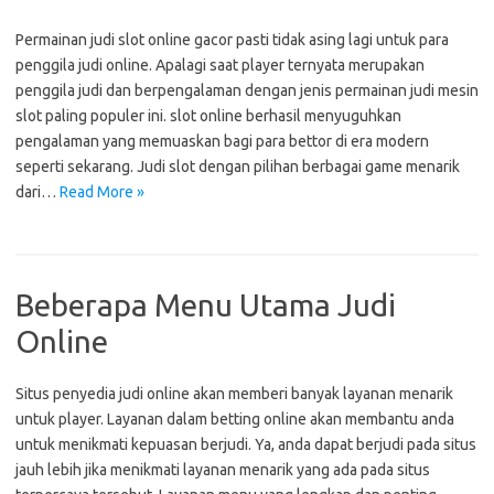
Permainan judi slot online gacor pasti tidak asing lagi untuk para
penggila judi online. Apalagi saat player ternyata merupakan
penggila judi dan berpengalaman dengan jenis permainan judi mesin
slot paling populer ini. slot online berhasil menyuguhkan
pengalaman yang memuaskan bagi para bettor di era modern
seperti sekarang. Judi slot dengan pilihan berbagai game menarik
dari…
Read More »
Beberapa Menu Utama Judi
Online
Situs penyedia judi online akan memberi banyak layanan menarik
untuk player. Layanan dalam betting online akan membantu anda
untuk menikmati kepuasan berjudi. Ya, anda dapat berjudi pada situs
jauh lebih jika menikmati layanan menarik yang ada pada situs