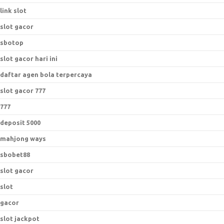
link slot
slot gacor
sbotop
slot gacor hari ini
daftar agen bola terpercaya
slot gacor 777
777
deposit 5000
mahjong ways
sbobet88
slot gacor
slot
gacor
slot jackpot