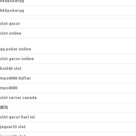
hkbpokerqq
hkbpokerqq
slot gacor
slot online
qq poker online
slot gacor online
koi365 slot
mpo8080 daftar
mpo8080
slot server canada
赌场
slot gacor hari ini
jaguar33 slot