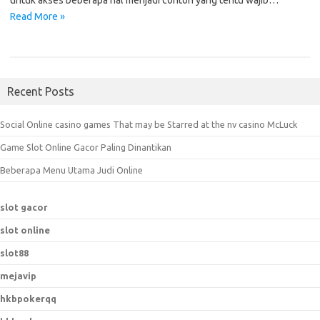
untuk akses beberapa hal menjadi contoh yang tentu wajib…
Read More »
Recent Posts
Social Online casino games That may be Starred at the nv casino McLuck
Game Slot Online Gacor Paling Dinantikan
Beberapa Menu Utama Judi Online
slot gacor
slot online
slot88
mejavip
hkbpokerqq