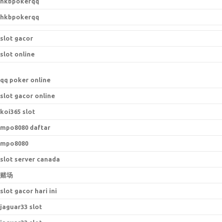
hkbpokerqq
hkbpokerqq
slot gacor
slot online
qq poker online
slot gacor online
koi365 slot
mpo8080 daftar
mpo8080
slot server canada
赌场
slot gacor hari ini
jaguar33 slot