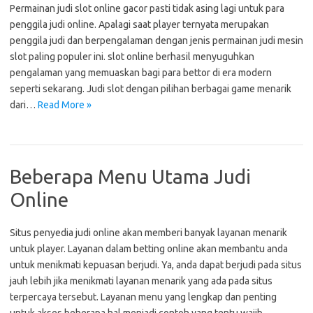
Permainan judi slot online gacor pasti tidak asing lagi untuk para
penggila judi online. Apalagi saat player ternyata merupakan
penggila judi dan berpengalaman dengan jenis permainan judi mesin
slot paling populer ini. slot online berhasil menyuguhkan
pengalaman yang memuaskan bagi para bettor di era modern
seperti sekarang. Judi slot dengan pilihan berbagai game menarik
dari…
Read More »
Beberapa Menu Utama Judi
Online
Situs penyedia judi online akan memberi banyak layanan menarik
untuk player. Layanan dalam betting online akan membantu anda
untuk menikmati kepuasan berjudi. Ya, anda dapat berjudi pada situs
jauh lebih jika menikmati layanan menarik yang ada pada situs
terpercaya tersebut. Layanan menu yang lengkap dan penting