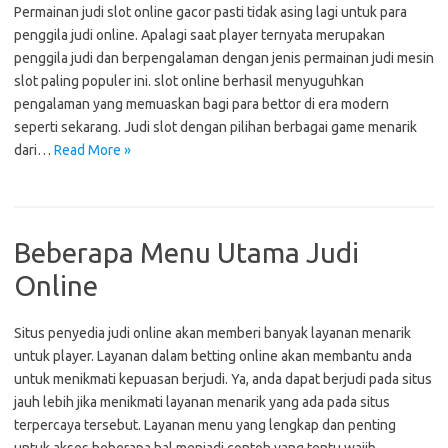
Permainan judi slot online gacor pasti tidak asing lagi untuk para
penggila judi online. Apalagi saat player ternyata merupakan
penggila judi dan berpengalaman dengan jenis permainan judi mesin
slot paling populer ini. slot online berhasil menyuguhkan
pengalaman yang memuaskan bagi para bettor di era modern
seperti sekarang. Judi slot dengan pilihan berbagai game menarik
dari…
Read More »
Beberapa Menu Utama Judi
Online
Situs penyedia judi online akan memberi banyak layanan menarik
untuk player. Layanan dalam betting online akan membantu anda
untuk menikmati kepuasan berjudi. Ya, anda dapat berjudi pada situs
jauh lebih jika menikmati layanan menarik yang ada pada situs
terpercaya tersebut. Layanan menu yang lengkap dan penting