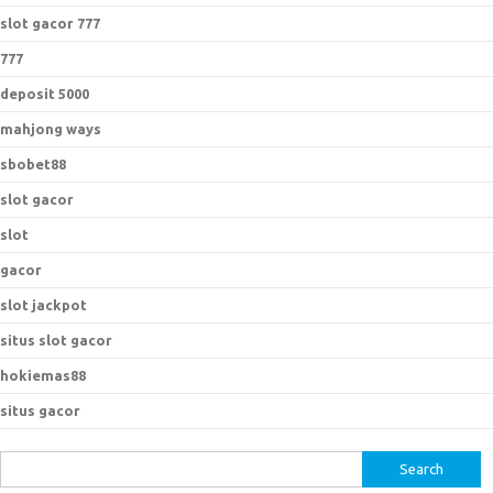
slot gacor 777
777
deposit 5000
mahjong ways
sbobet88
slot gacor
slot
gacor
slot jackpot
situs slot gacor
hokiemas88
situs gacor
S
e