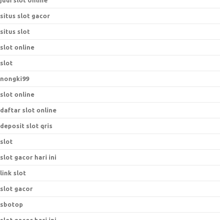
judi slot online
situs slot gacor
situs slot
slot online
slot
nongki99
slot online
daftar slot online
deposit slot qris
slot
slot gacor hari ini
link slot
slot gacor
sbotop