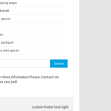
jong ways
bet88
t gacor
t
or
t jackpot
us slot gacor
rch
r More Information Please
Contact Us
sa seo judi
custom footer text right