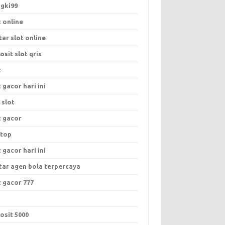
gki99
t online
tar slot online
osit slot qris
t
t gacor hari ini
 slot
t gacor
top
t gacor hari ini
tar agen bola terpercaya
t gacor 777
osit 5000