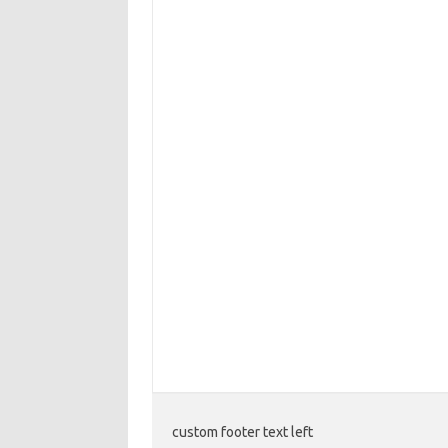
custom footer text left