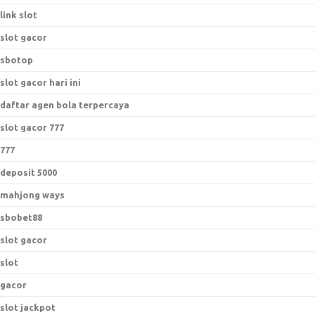
link slot
slot gacor
sbotop
slot gacor hari ini
daftar agen bola terpercaya
slot gacor 777
777
deposit 5000
mahjong ways
sbobet88
slot gacor
slot
gacor
slot jackpot