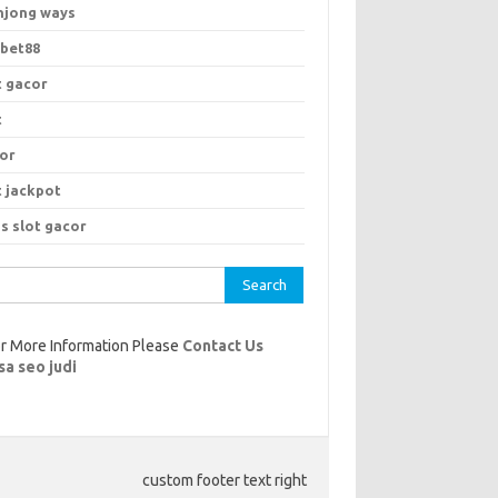
jong ways
bet88
t gacor
t
or
t jackpot
us slot gacor
rch
r More Information Please
Contact Us
sa seo judi
custom footer text right