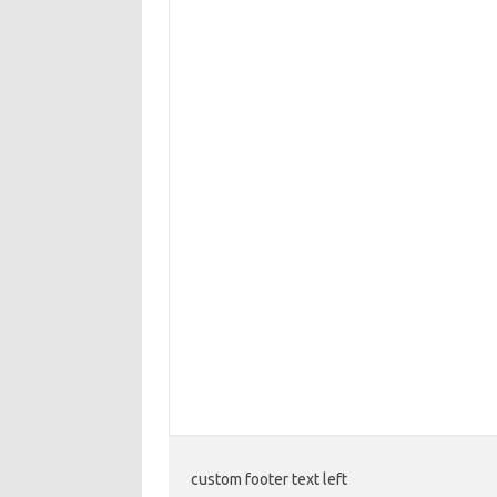
custom footer text left