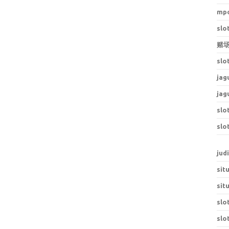
mp
slo
赌
slo
jag
jag
slo
slo
jud
sit
sit
slo
slo