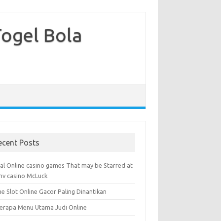
Togel Bola
ecent Posts
ial Online casino games That may be Starred at
 nv casino McLuck
e Slot Online Gacor Paling Dinantikan
erapa Menu Utama Judi Online