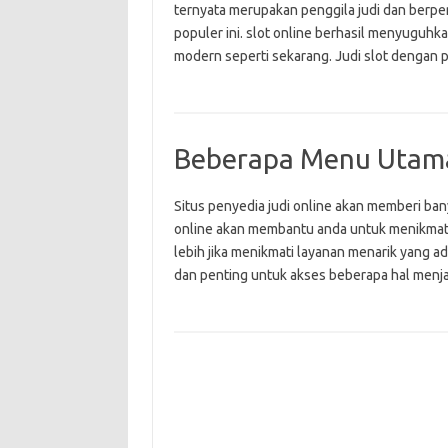
ternyata merupakan penggila judi dan berpe
populer ini. slot online berhasil menyuguh
modern seperti sekarang. Judi slot dengan 
Beberapa Menu Utama
Situs penyedia judi online akan memberi ban
online akan membantu anda untuk menikmati k
lebih jika menikmati layanan menarik yang a
dan penting untuk akses beberapa hal menj