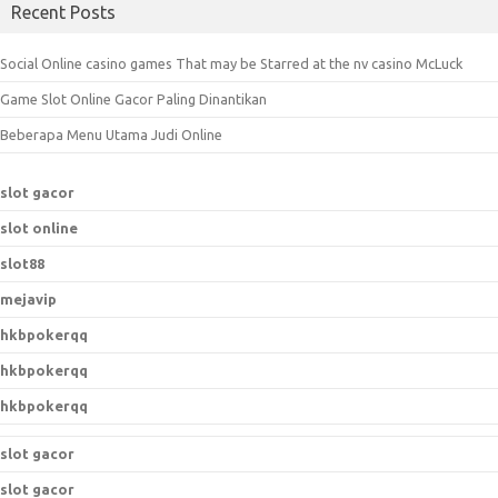
Recent Posts
Social Online casino games That may be Starred at the nv casino McLuck
Game Slot Online Gacor Paling Dinantikan
Beberapa Menu Utama Judi Online
slot gacor
slot online
slot88
mejavip
hkbpokerqq
hkbpokerqq
hkbpokerqq
slot gacor
slot gacor