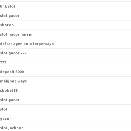
link slot
slot gacor
sbotop
slot gacor hari ini
daftar agen bola terpercaya
slot gacor 777
777
deposit 5000
mahjong ways
sbobet88
slot gacor
slot
gacor
slot jackpot