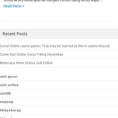
untuk akses beberapa hal menjadi contoh yang tentu wajib…
Read More »
Recent Posts
Social Online casino games That may be Starred at the nv casino McLuck
Game Slot Online Gacor Paling Dinantikan
Beberapa Menu Utama Judi Online
slot gacor
slot online
slot88
mejavip
hkbpokerqq