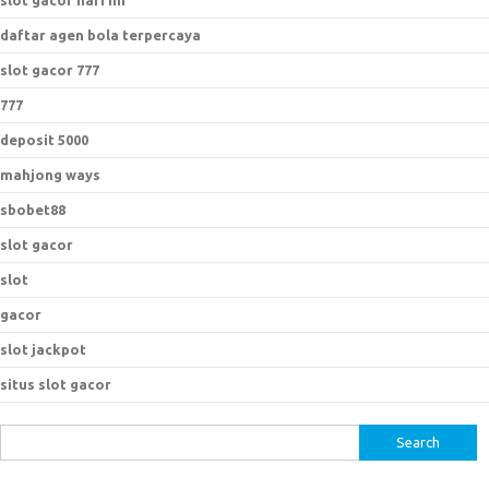
slot gacor hari ini
daftar agen bola terpercaya
slot gacor 777
777
deposit 5000
mahjong ways
sbobet88
slot gacor
slot
gacor
slot jackpot
situs slot gacor
S
e