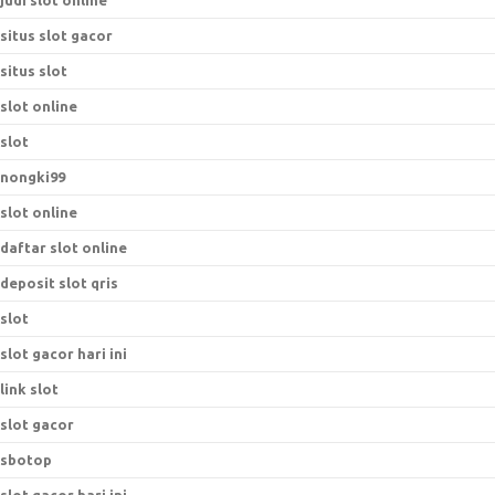
judi slot online
situs slot gacor
situs slot
slot online
slot
nongki99
slot online
daftar slot online
deposit slot qris
slot
slot gacor hari ini
link slot
slot gacor
sbotop