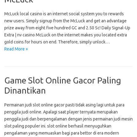
McLuck local casino is an internet social system you to rewards
new users. Simply signup from the McLuck and get an advantage
prize away from eight five hundred GC and 2.50 Sc! Daily Signal-Up
Extra | nv casino McLuck on the internet makes you located extra
gold coins for hours on end. Therefore, simply unlock…
Read More »
Game Slot Online Gacor Paling
Dinantikan
Permainan judi slot online gacor pasti tidak asing lagi untuk para
penggila judi online. Apalagi saat player ternyata merupakan
penggila judi dan berpengalaman dengan jenis permainan judi mesin
slot paling populer ini. slot online berhasil menyuguhkan
pengalaman yang memuaskan bagi para bettor di era modern