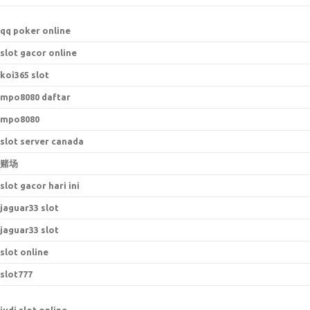
qq poker online
slot gacor online
koi365 slot
mpo8080 daftar
mpo8080
slot server canada
赌场
slot gacor hari ini
jaguar33 slot
jaguar33 slot
slot online
slot777