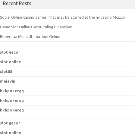
Recent Posts
Social Online casino games That may be Starred at the nv casino McLuck
Game Slot Online Gacor Paling Dinantikan
Beberapa Menu Utama Judi Online
slot gacor
slot online
slot88
mejavip
hkbpokerqq
hkbpokerqq
hkbpokerqq
slot gacor
slot online