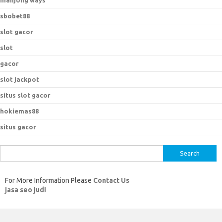
mahjong ways
sbobet88
slot gacor
slot
gacor
slot jackpot
situs slot gacor
hokiemas88
situs gacor
S
e
a
For More Information Please
Contact Us
r
jasa seo judi
c
h