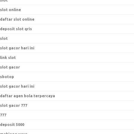
slot
slot online
daftar slot online
deposit slot qris
slot
slot gacor hari ini
link slot
slot gacor
sbotop
slot gacor hari ini
daftar agen bola terpercaya
slot gacor 777
777
deposit 5000