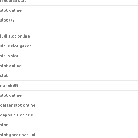
jaguar33 slot
slot online
slot777
judi slot online
situs slot gacor
situs slot
slot online
slot
nongki99
slot online
daftar slot online
deposit slot qris
slot
slot gacor hari ini