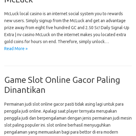
McLuck local casino is an internet social system you to rewards
new users. Simply signup from the McLuck and get an advantage
prize away from eight five hundred GC and 2.50 Sc! Daily Signal-Up
Extra | nv casino McLuck on the internet makes you located extra
gold coins for hours on end. Therefore, simply unlock…
Read More »
Game Slot Online Gacor Paling
Dinantikan
Permainan judi slot online gacor pasti tidak asing lagi untuk para
penggila judi online. Apalagi saat player ternyata merupakan
penggila judi dan berpengalaman dengan jenis permainan judi mesin
slot paling populer ini. slot online berhasil menyuguhkan
pengalaman yang memuaskan bagi para bettor di era modern