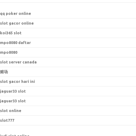
qq poker online
slot gacor online
koi365 slot
mpo8080 daftar
mpo8080
slot server canada
赌场
slot gacor hari ini
jaguar33 slot
jaguar33 slot
slot online
slot777