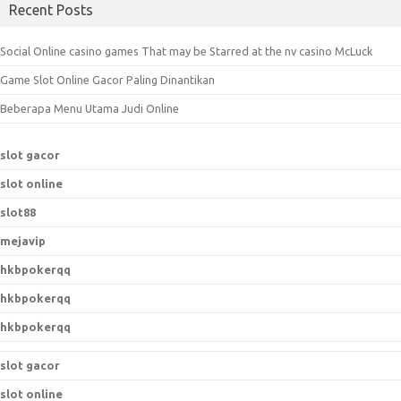
Recent Posts
Social Online casino games That may be Starred at the nv casino McLuck
Game Slot Online Gacor Paling Dinantikan
Beberapa Menu Utama Judi Online
slot gacor
slot online
slot88
mejavip
hkbpokerqq
hkbpokerqq
hkbpokerqq
slot gacor
slot online