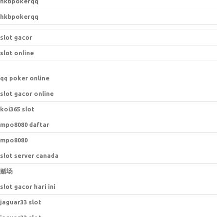
hkbpokerqq
hkbpokerqq
slot gacor
slot online
qq poker online
slot gacor online
koi365 slot
mpo8080 daftar
mpo8080
slot server canada
赌场
slot gacor hari ini
jaguar33 slot