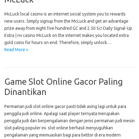
McLuck local casino is an internet social system you to rewards
new users. Simply signup from the McLuck and get an advantage
prize away from eight five hundred GC and 2.50 Sc! Daily Signal-Up
Extra | nv casino McLuck on the internet makes you located extra
gold coins for hours on end. Therefore, simply unlock…
Read More »
Game Slot Online Gacor Paling
Dinantikan
Permainan judi slot online gacor pasti tidak asing lagi untuk para
penggila judi online. Apalagi saat player ternyata merupakan
penggila judi dan berpengalaman dengan jenis permainan judi mesin
slot paling populer ini. slot online berhasil menyuguhkan
pengalaman yang memuaskan bagi para bettor di era modern