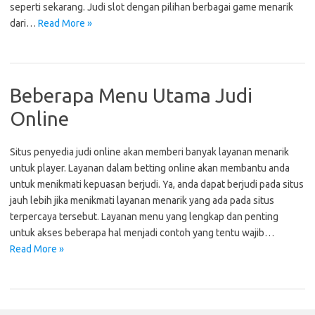
seperti sekarang. Judi slot dengan pilihan berbagai game menarik
dari…
Read More »
Beberapa Menu Utama Judi
Online
Situs penyedia judi online akan memberi banyak layanan menarik
untuk player. Layanan dalam betting online akan membantu anda
untuk menikmati kepuasan berjudi. Ya, anda dapat berjudi pada situs
jauh lebih jika menikmati layanan menarik yang ada pada situs
terpercaya tersebut. Layanan menu yang lengkap dan penting
untuk akses beberapa hal menjadi contoh yang tentu wajib…
Read More »