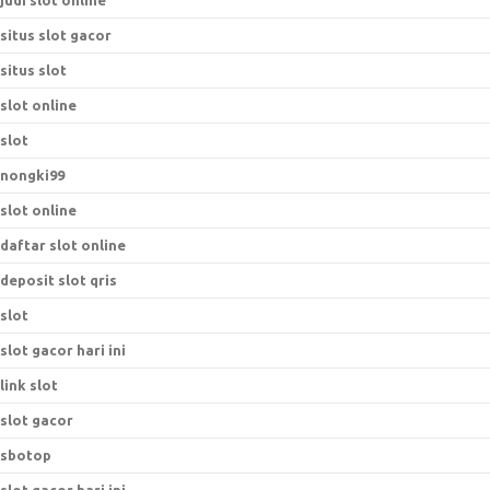
judi slot online
situs slot gacor
situs slot
slot online
slot
nongki99
slot online
daftar slot online
deposit slot qris
slot
slot gacor hari ini
link slot
slot gacor
sbotop