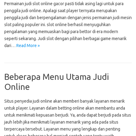
Permainan judi slot online gacor pasti tidak asing lagi untuk para
penggila judi online. Apalagi saat player ternyata merupakan
penggila judi dan berpengalaman dengan jenis permainan judi mesin
slot paling populer ini. slot online berhasil menyuguhkan
pengalaman yang memuaskan bagi para bettor di era modern
seperti sekarang. Judi slot dengan pilihan berbagai game menarik
dari…
Read More »
Beberapa Menu Utama Judi
Online
Situs penyedia judi online akan memberi banyak layanan menarik
untuk player. Layanan dalam betting online akan membantu anda
untuk menikmati kepuasan berjudi. Ya, anda dapat berjudi pada situs
jauh lebih jika menikmati layanan menarik yang ada pada situs
terpercaya tersebut. Layanan menu yang lengkap dan penting