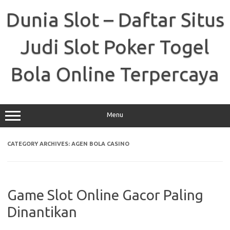
Skip
to
Dunia Slot – Daftar Situs
content
Judi Slot Poker Togel
Bola Online Terpercaya
Menu
CATEGORY ARCHIVES:
AGEN BOLA CASINO
Game Slot Online Gacor Paling
Dinantikan