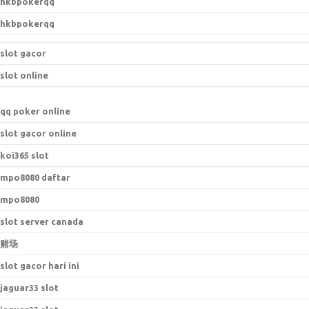
hkbpokerqq
hkbpokerqq
slot gacor
slot online
qq poker online
slot gacor online
koi365 slot
mpo8080 daftar
mpo8080
slot server canada
赌场
slot gacor hari ini
jaguar33 slot