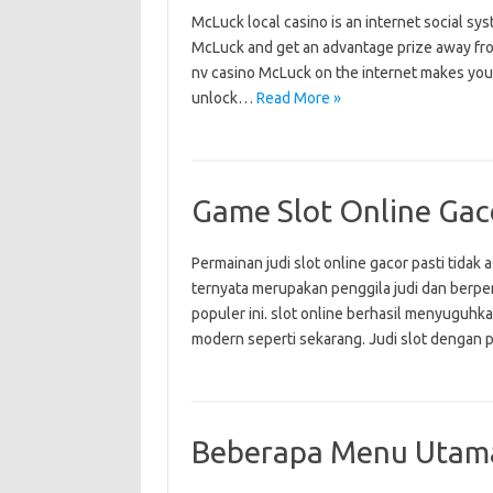
McLuck local casino is an internet social s
McLuck and get an advantage prize away from
nv casino McLuck on the internet makes you 
unlock…
Read More »
Game Slot Online Gac
Permainan judi slot online gacor pasti tidak a
ternyata merupakan penggila judi dan berpe
populer ini. slot online berhasil menyuguh
modern seperti sekarang. Judi slot dengan 
Beberapa Menu Utama