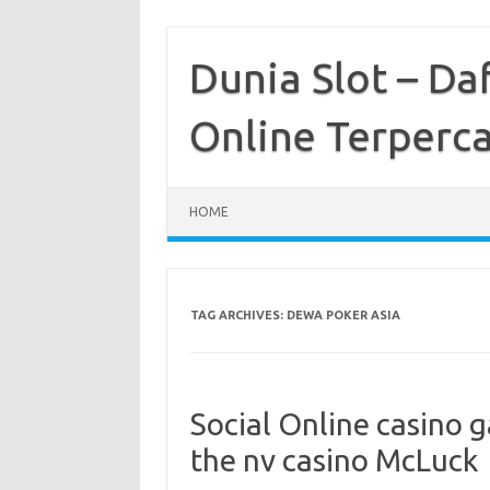
Skip
to
content
Dunia Slot – Daf
Online Terperc
HOME
TAG ARCHIVES:
DEWA POKER ASIA
Social Online casino 
the nv casino McLuck