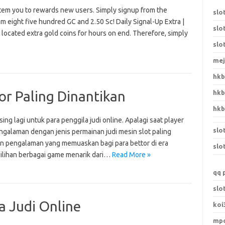
ystem you to rewards new users. Simply signup from the
slo
 eight five hundred GC and 2.50 Sc! Daily Signal-Up Extra |
slo
located extra gold coins for hours on end. Therefore, simply
slo
mej
hk
or Paling Dinantikan
hk
hk
sing lagi untuk para penggila judi online. Apalagi saat player
slo
ngalaman dengan jenis permainan judi mesin slot paling
kan pengalaman yang memuaskan bagi para bettor di era
slo
pilihan berbagai game menarik dari…
Read More »
qq 
slo
 Judi Online
koi
mpo