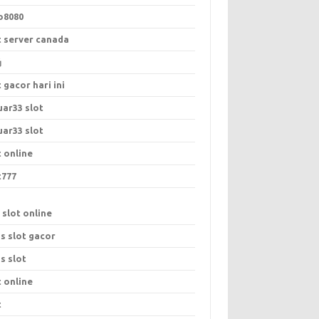
o8080
t server canada
场
t gacor hari ini
uar33 slot
uar33 slot
t online
t777
i slot online
us slot gacor
us slot
t online
t