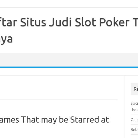
tar Situs Judi Slot Poker 
aya
R
Soc
the
games That may be Starred at
Gam
Beb