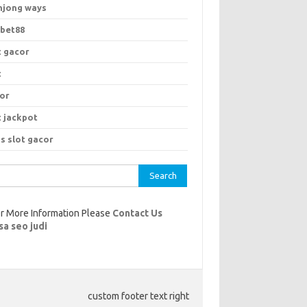
jong ways
bet88
t gacor
t
or
t jackpot
us slot gacor
rch
r More Information Please
Contact Us
sa seo judi
custom footer text right