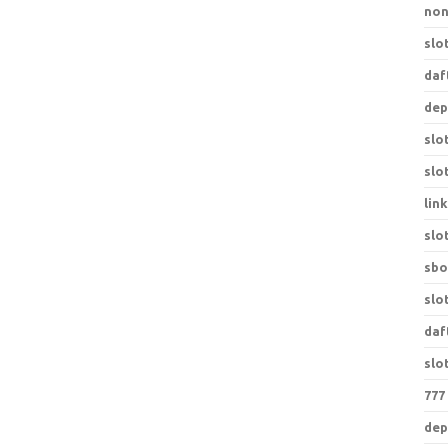
non
slo
daf
dep
slo
slo
link
slo
sbo
slo
daf
slo
777
dep