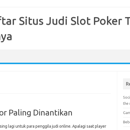
tar Situs Judi Slot Poker 
aya
R
Soc
the
or Paling Dinantikan
Gam
Beb
sing lagi untuk para penggila judi online. Apalagi saat player