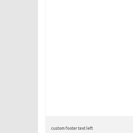
custom footer text left