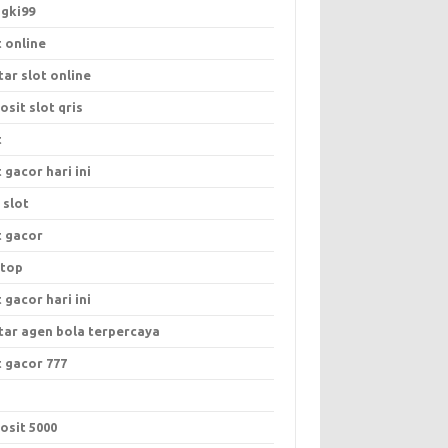
gki99
t online
tar slot online
osit slot qris
t
t gacor hari ini
 slot
t gacor
top
t gacor hari ini
tar agen bola terpercaya
t gacor 777
osit 5000