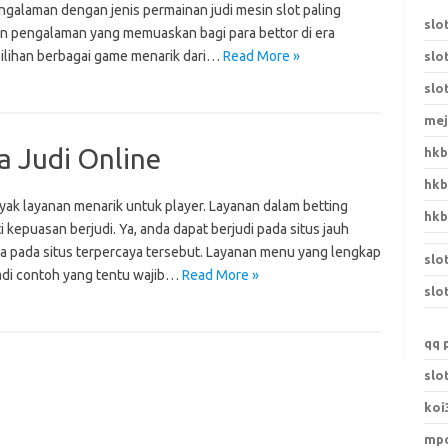
ngalaman dengan jenis permainan judi mesin slot paling
slo
kan pengalaman yang memuaskan bagi para bettor di era
pilihan berbagai game menarik dari…
Read More »
slo
slo
mej
 Judi Online
hk
hk
yak layanan menarik untuk player. Layanan dalam betting
hk
epuasan berjudi. Ya, anda dapat berjudi pada situs jauh
da pada situs terpercaya tersebut. Layanan menu yang lengkap
slo
adi contoh yang tentu wajib…
Read More »
slo
qq 
slo
koi
mpo