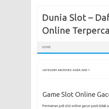
Skip
to
content
Dunia Slot – Daf
Online Terperc
HOME
CATEGORY ARCHIVES:
AGEN JUDI 1
Game Slot Online Gac
Permainan judi slot online gacor pasti tidak a