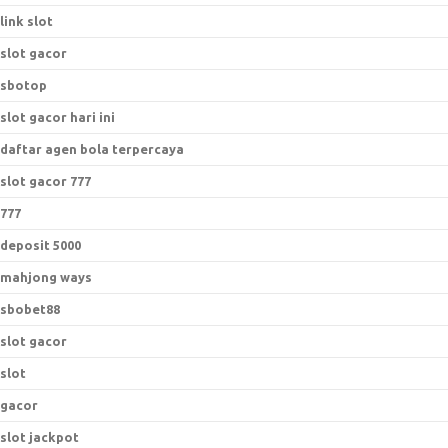
link slot
slot gacor
sbotop
slot gacor hari ini
daftar agen bola terpercaya
slot gacor 777
777
deposit 5000
mahjong ways
sbobet88
slot gacor
slot
gacor
slot jackpot