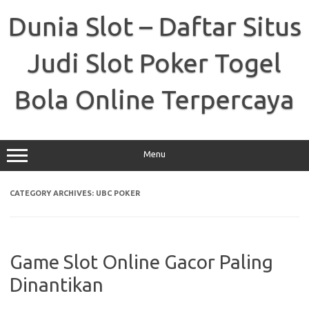
Skip
to
Dunia Slot – Daftar Situs
content
Judi Slot Poker Togel
Bola Online Terpercaya
Menu
CATEGORY ARCHIVES:
UBC POKER
Game Slot Online Gacor Paling
Dinantikan