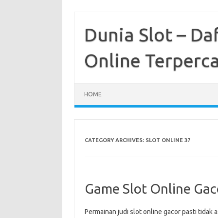
Skip
to
content
Dunia Slot – Daf
Online Terperc
HOME
CATEGORY ARCHIVES:
SLOT ONLINE 37
Game Slot Online Gac
Permainan judi slot online gacor pasti tidak a