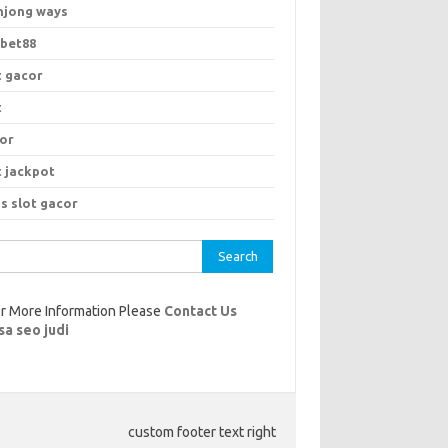
jong ways
bet88
t gacor
t
or
t jackpot
us slot gacor
rch
r More Information Please
Contact Us
sa seo judi
custom footer text right