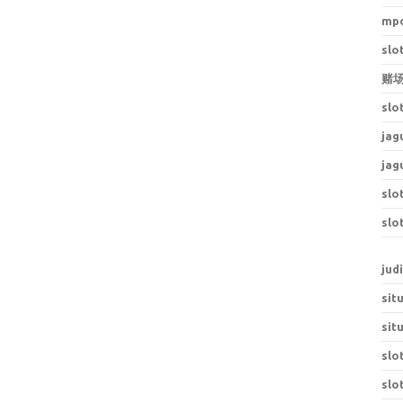
mp
slo
赌
slo
jag
jag
slo
slo
jud
sit
sit
slo
slo