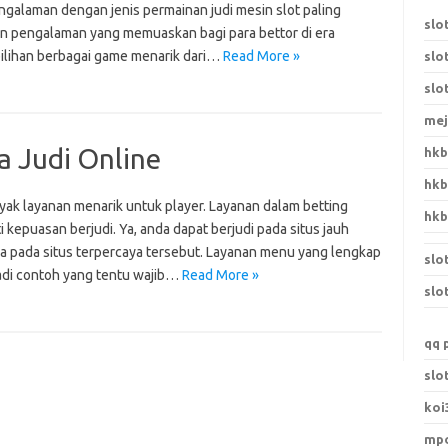
ngalaman dengan jenis permainan judi mesin slot paling
slo
kan pengalaman yang memuaskan bagi para bettor di era
pilihan berbagai game menarik dari…
Read More »
slo
slo
mej
 Judi Online
hk
hk
yak layanan menarik untuk player. Layanan dalam betting
hk
epuasan berjudi. Ya, anda dapat berjudi pada situs jauh
da pada situs terpercaya tersebut. Layanan menu yang lengkap
slo
adi contoh yang tentu wajib…
Read More »
slo
qq 
slo
koi
mpo