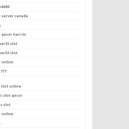
o8080
t server canada
场
t gacor hari ini
uar33 slot
uar33 slot
t online
t777
i slot online
us slot gacor
us slot
t online
t