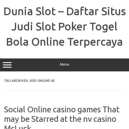
Skip
to
Dunia Slot – Daftar Situs
content
Judi Slot Poker Togel
Bola Online Terpercaya
Menu
TAG ARCHIVES:
JUDI ONLINE 42
Social Online casino games That
may be Starred at the nv casino
McLuck