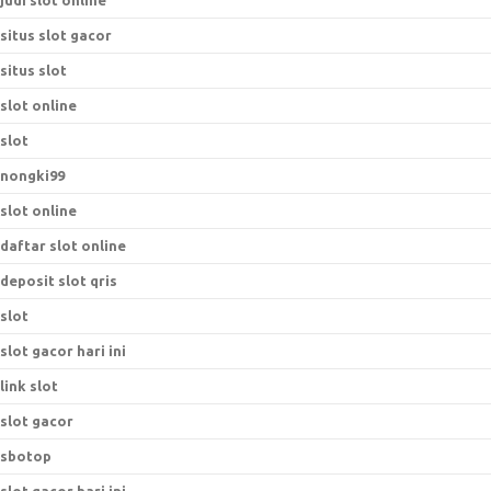
judi slot online
situs slot gacor
situs slot
slot online
slot
nongki99
slot online
daftar slot online
deposit slot qris
slot
slot gacor hari ini
link slot
slot gacor
sbotop