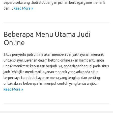
seperti sekarang. Judi slot dengan pilihan berbagai game menarik
dari…
Read More »
Beberapa Menu Utama Judi
Online
Situs penyedia judi online akan memberi banyak layanan menarik
untuk player. Layanan dalam betting online akan membantu anda
untuk menikmati kepuasan berjudi. Ya, anda dapat berjudi pada situs
jauh lebih jika menikmati layanan menarik yang ada pada situs
terpercaya tersebut. Layanan menu yang lengkap dan penting
untuk akses beberapa hal menjadi contoh yang tentu wajib…
Read More »