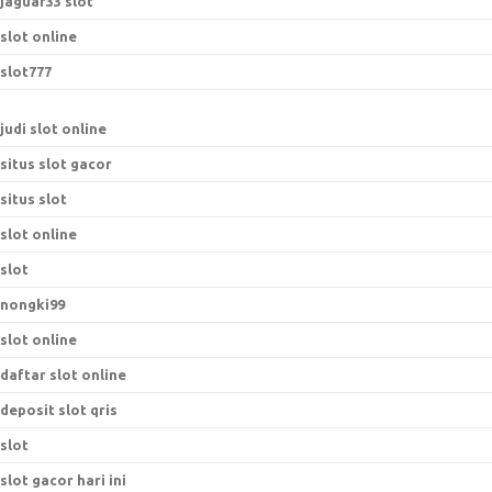
jaguar33 slot
slot online
slot777
judi slot online
situs slot gacor
situs slot
slot online
slot
nongki99
slot online
daftar slot online
deposit slot qris
slot
slot gacor hari ini