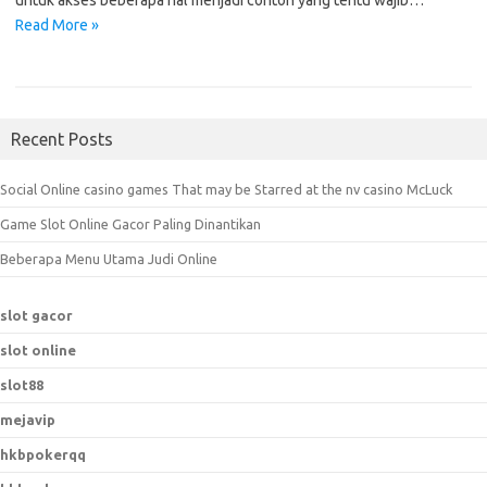
untuk akses beberapa hal menjadi contoh yang tentu wajib…
Read More »
Recent Posts
Social Online casino games That may be Starred at the nv casino McLuck
Game Slot Online Gacor Paling Dinantikan
Beberapa Menu Utama Judi Online
slot gacor
slot online
slot88
mejavip
hkbpokerqq