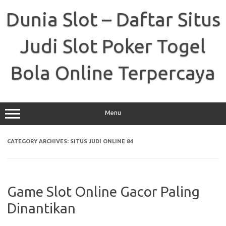
Skip
to
Dunia Slot – Daftar Situs
content
Judi Slot Poker Togel
Bola Online Terpercaya
Menu
CATEGORY ARCHIVES:
SITUS JUDI ONLINE 84
Game Slot Online Gacor Paling
Dinantikan